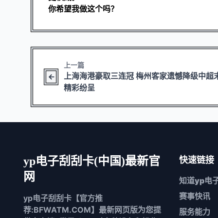
你希望我做这个吗？
上一篇
上海海港豪取三连冠 梅州客家遗憾降级中超
精彩纷呈
yp电子刮刮卡(中国)最新官
快速链接
网
知道
yp电
赛事快讯
yp电子刮刮卡【官方推
荐:BFWATM.COM】最新网页版为您提
服务能力