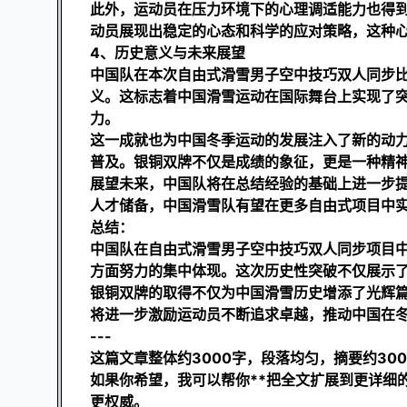
此外，运动员在压力环境下的心理调适能力也得
动员展现出稳定的心态和科学的应对策略，这种
4、历史意义与未来展望
中国队在本次自由式滑雪男子空中技巧双人同步
义。这标志着中国滑雪运动在国际舞台上实现了
力。
这一成就也为中国冬季运动的发展注入了新的动
普及。银铜双牌不仅是成绩的象征，更是一种精
展望未来，中国队将在总结经验的基础上进一步
人才储备，中国滑雪队有望在更多自由式项目中
总结：
中国队在自由式滑雪男子空中技巧双人同步项目
方面努力的集中体现。这次历史性突破不仅展示
银铜双牌的取得不仅为中国滑雪历史增添了光辉
将进一步激励运动员不断追求卓越，推动中国在
---
这篇文章整体约3000字，段落均匀，摘要约30
如果你希望，我可以帮你**把全文扩展到更详细的
更权威。