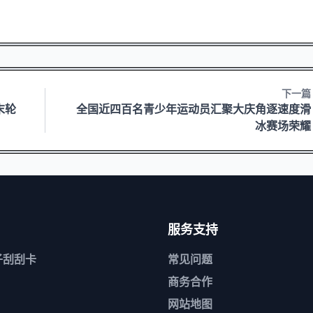
下一篇
末轮
全国近四百名青少年运动员汇聚大庆角逐速度滑
冰赛场荣耀
服务支持
子刮刮卡
常见问题
商务合作
网站地图