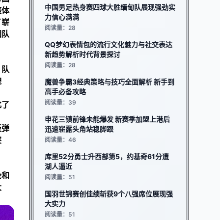
中国男足热身赛四球大胜缅甸队展现强劲实
整体
力信心满满
了崭
阅读量：28
团队
QQ梦幻表情包的流行文化魅力与社交表达
新趋势解析时代背景探讨
阅读量：28
，队
媲
魔兽争霸3经典策略与技巧全面解析 新手到
高手必备攻略
阅读量：39
化了
。
申花三镇前锋未能爆发 新赛季加盟上港后
板弹
迅速崭露头角站稳脚跟
突
阅读量：46
库里52分勇士升西部第5，约基奇61分遭
湖人逼近
会和
阅读量：51
大
国羽世锦赛创佳绩斩获9个八强席位展现强
大实力
阅读量：51