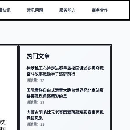
事快讯
常见问题
服务能力
商务合作
热门文章
徐梦桃王心迪走进秦皇岛校园讲述冬奥夺冠
奋斗故事激励学子逐梦前行
阅读量：17
国际雪联自由式滑雪大跳台世界杯北京站资
格赛激烈角逐精彩纷呈
阅读量：21
内蒙古羽毛球元老赛圆满落幕精彩赛事再现
竞技风采
历史
阅读量：29
与国