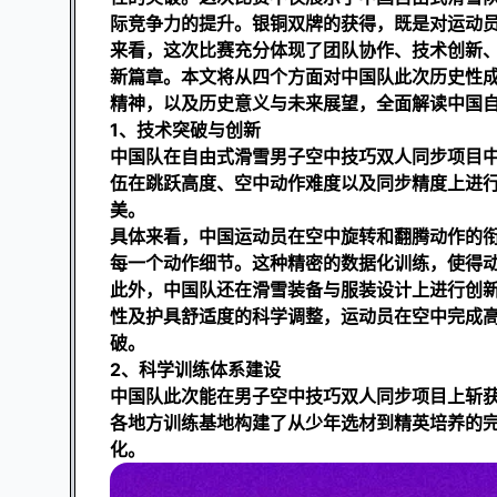
际竞争力的提升。银铜双牌的获得，既是对运动
来看，这次比赛充分体现了团队协作、技术创新
新篇章。本文将从四个方面对中国队此次历史性
精神，以及历史意义与未来展望，全面解读中国
1、技术突破与创新
中国队在自由式滑雪男子空中技巧双人同步项目
伍在跳跃高度、空中动作难度以及同步精度上进
美。
具体来看，中国运动员在空中旋转和翻腾动作的
每一个动作细节。这种精密的数据化训练，使得
此外，中国队还在滑雪装备与服装设计上进行创
性及护具舒适度的科学调整，运动员在空中完成
破。
2、科学训练体系建设
中国队此次能在男子空中技巧双人同步项目上斩
各地方训练基地构建了从少年选材到精英培养的
化。