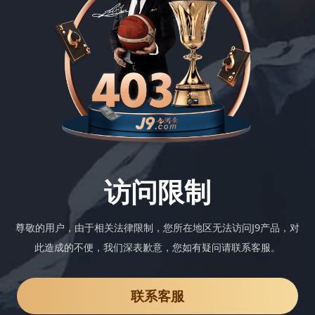
访问限制
尊敬的用户，由于相关法律限制，您所在地区无法访问J9产品，对
此造成的不便，我们深表歉意，您如有疑问请联系客服。
联系客服