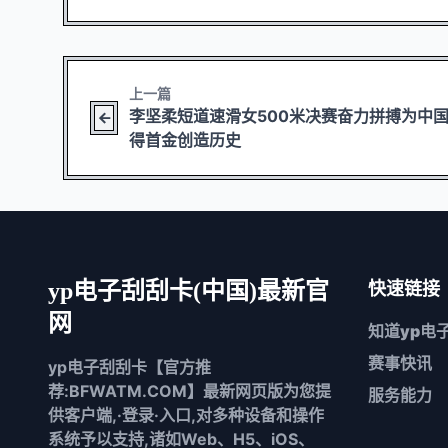
上一篇
李坚柔短道速滑女500米决赛奋力拼搏为中
得首金创造历史
yp电子刮刮卡(中国)最新官
快速链接
网
知道
yp电
赛事快讯
yp电子刮刮卡【官方推
荐:BFWATM.COM】最新网页版为您提
服务能力
供客户端,·登录·入口,对多种设备和操作
系统予以支持,诸如Web、H5、iOS、