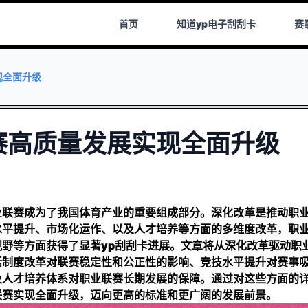
首页
知道
yp电子刮刮卡
赛
现全面升级
赛高质量发展实现全面升级
业联赛成为了我国体育产业的重要组成部分。深化改革是推动职
水平提升、市场化运作、以及人才培养等方面的多维度改革，职
视野等方面获得了显著
yp刮刮卡
进展。文章将从深化改革驱动职
括制度改革对联赛稳定性和公正性的影响、竞技水平提升对赛事
及人才培养体系对职业联赛长期发展的保障。通过对这些方面的
联赛实现全面升级，迈向更高的标准和更广阔的发展前景。