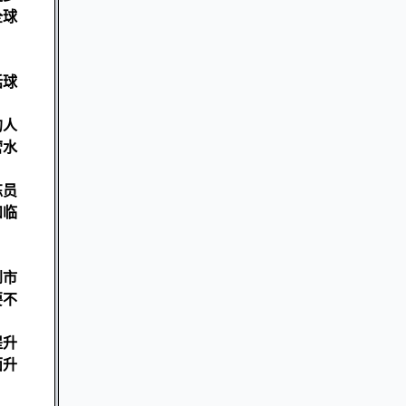
全球
括球
的人
营水
练员
和临
到市
要不
提升
面升