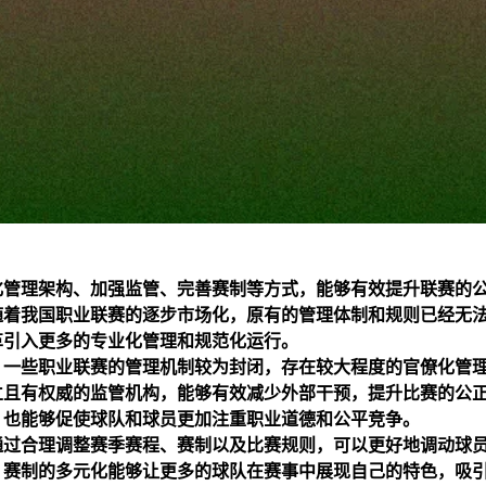
化管理架构、加强监管、完善赛制等方式，能够有效提升联赛的
随着我国职业联赛的逐步市场化，原有的管理体制和规则已经无
革引入更多的专业化管理和规范化运行。
，一些职业联赛的管理机制较为封闭，存在较大程度的官僚化管
立且有权威的监管机构，能够有效减少外部干预，提升比赛的公
，也能够促使球队和球员更加注重职业道德和公平竞争。
通过合理调整赛季赛程、赛制以及比赛规则，可以更好地调动球
，赛制的多元化能够让更多的球队在赛事中展现自己的特色，吸