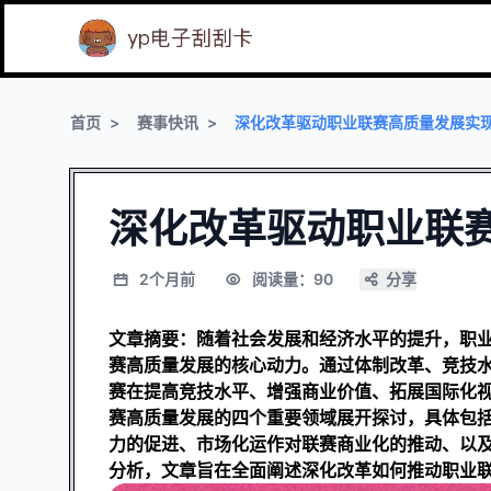
首页
赛事快讯
深化改革驱动职业联赛高质量发展实
深化改革驱动职业联
2个月前
阅读量：90
分享
文章摘要：随着社会发展和经济水平的提升，职
赛高质量发展的核心动力。通过体制改革、竞技
赛在提高竞技水平、增强商业价值、拓展国际化
赛高质量发展的四个重要领域展开探讨，具体包
力的促进、市场化运作对联赛商业化的推动、以
分析，文章旨在全面阐述深化改革如何推动职业