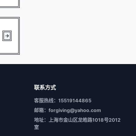
联系方式
客服热线：15519144865
邮箱：forgiving@yahoo.com
地址：上海市金山区龙皓路1018号2012
室