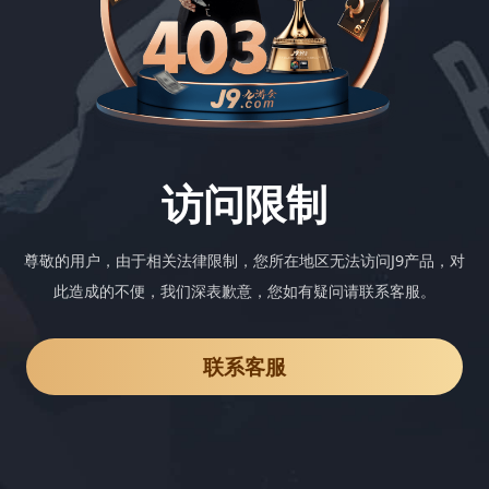
访问限制
尊敬的用户，由于相关法律限制，您所在地区无法访问J9产品，对
此造成的不便，我们深表歉意，您如有疑问请联系客服。
联系客服